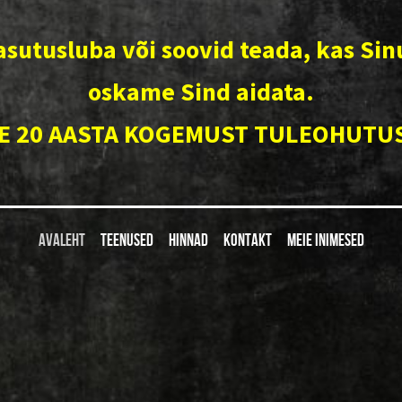
asutusluba või soovid teada, kas Sinu
oskame Sind aidata.
E 20 AASTA KOGEMUST TULEOHUTU
AVALEHT
TEENUSED
HINNAD
KONTAKT
MEIE INIMESED